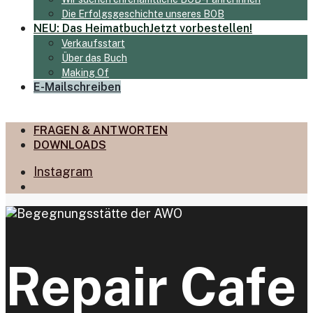
Die Erfolgsgeschichte unseres BOB
NEU: Das Heimatbuch
Jetzt vorbestellen!
Verkaufsstart
Über das Buch
Making Of
E-Mail
schreiben
FRAGEN & ANTWORTEN
DOWNLOADS
Instagram
Open
Search
Window
Repair Cafe