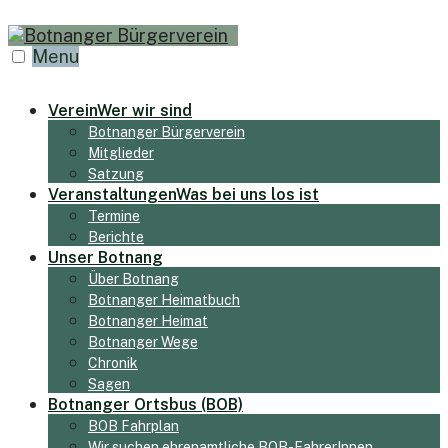
Skip
to
Menu
content
Verein
Wer wir sind
Botnanger Bürgerverein
Mitglieder
Satzung
Veranstaltungen
Was bei uns los ist
Termine
Berichte
Unser Botnang
Über Botnang
Botnanger Heimatbuch
Botnanger Heimat
Botnanger Wege
Chronik
Sagen
Botnanger Ortsbus (BOB)
BOB Fahrplan
Wir suchen ehrenamtliche BOB-FahrerInnen