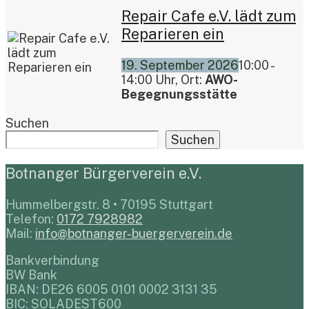
Repair Cafe e.V. lädt zum
Reparieren ein
19. September 2026
10:00 -
14:00 Uhr, Ort:
AWO-
Begegnungsstätte
Suchen
Suchen
Botnanger Bürgerverein e.V.
Hummelbergstr. 8 • 70195 Stuttgart
Telefon:
0172 7928982
Mail:
info@botnanger-buergerverein.de
Bankverbindung
BW Bank
IBAN: DE26 6005 0101 0002 3131 35
BIC: SOLADEST600